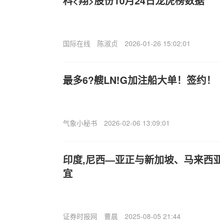
科<翔>股份10月24日龙虎榜数据
国际在线
陈淑贞
2026-01-26 15:02:01
最多6?艘LN!G加注船大单！签约！
气象小秘书
2026-02-06 13:09:01
印度,尼西—亚正与新加坡、马来西
宜
证券时报网
曹晨
2025-08-05 21:44